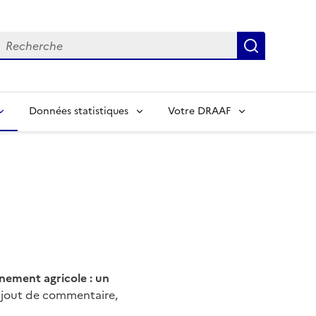
echerche
Recherch
Données statistiques
Votre DRAAF
nement agricole : un
 ajout de commentaire,