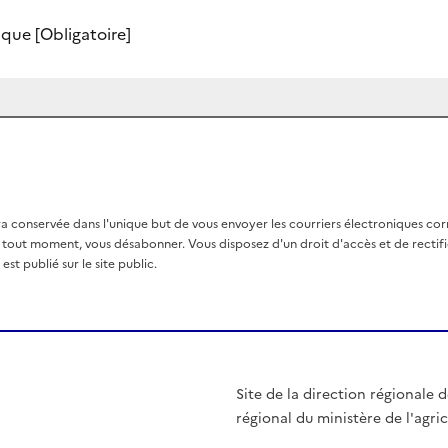
nique
[Obligatoire]
a conservée dans l'unique but de vous envoyer les courriers électroniques co
out moment, vous désabonner. Vous disposez d'un droit d'accès et de rectific
st publié sur le site public.
Site de la direction régionale de
régional du ministère de l'agri