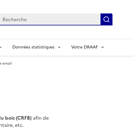
echerche
Recherch
Données statistiques
Votre DRAAF
e email
du bois (CRFB)
afin de
taire, etc.