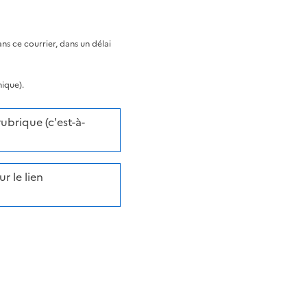
s ce courrier, dans un délai
nique).
brique (c'est-à-
r le lien