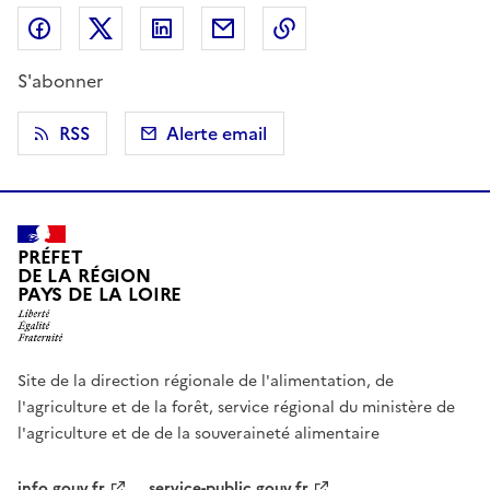
Partager sur Facebook
Partager sur X (anciennement Twitter)
Partager sur LinkedIn
Partager par email
Copier dans le presse
S'abonner
RSS
Alerte email
PRÉFET
DE LA RÉGION
PAYS DE LA LOIRE
Site de la direction régionale de l'alimentation, de
l'agriculture et de la forêt, service régional du ministère de
l'agriculture et de de la souveraineté alimentaire
info.gouv.fr
service-public.gouv.fr