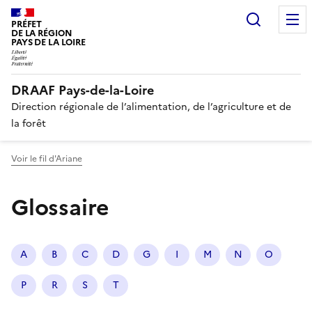
Recherc
PRÉFET
DE LA RÉGION
PAYS DE LA LOIRE
DRAAF Pays-de-la-Loire
Direction régionale de l’alimentation, de l’agriculture et de
la forêt
Voir le fil d'Ariane
Glossaire
A
B
C
D
G
I
M
N
O
P
R
S
T