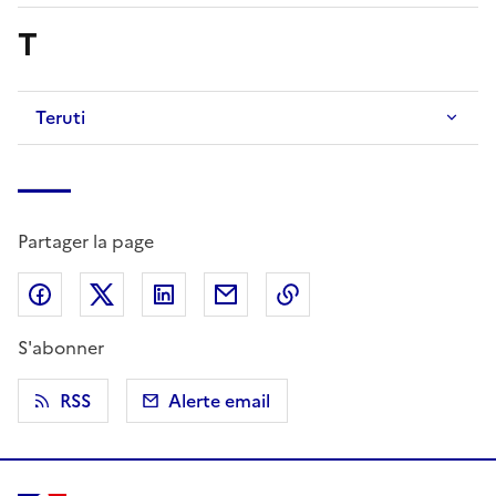
T
Teruti
Partager la page
Partager sur Facebook
Partager sur X (anciennement Twitter)
Partager sur LinkedIn
Partager par email
Copier dans le presse
S'abonner
RSS
Alerte email