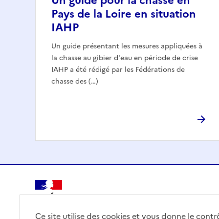
Un guide pour la chasse en
Pays de la Loire en situation
IAHP
Un guide présentant les mesures appliquées à
la chasse au gibier d'eau en période de crise
IAHP a été rédigé par les Fédérations de
chasse des (…)
PRÉFET
DE LA RÉGION
Ce site utilise des cookies et vous donne le cont
PAYS DE LA LOIRE