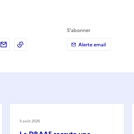
S'abonner
ebook
ur X (anciennement Twitter)
tager sur LinkedIn
Partager par email
Copier dans le presse-papier
Alerte email
3 août 2026