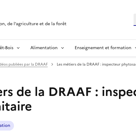
R
n, de l’agriculture et de la forêt
êt-Bois
Alimentation
Enseignement et formation
idéos publiées par la DRAAF
Les métiers de la DRAAF : inspecteur phytosan
ers de la DRAAF : inspe
itaire
ation