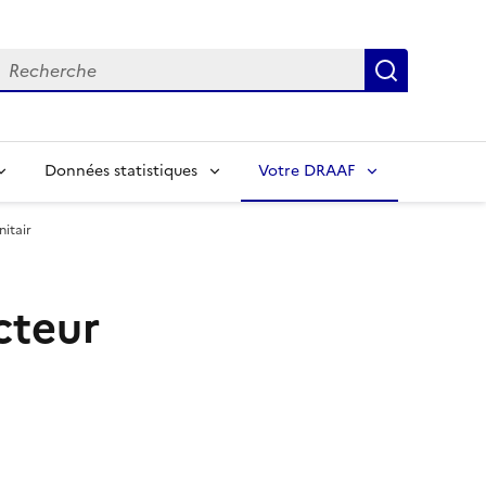
echerche
Recherch
Données statistiques
Votre DRAAF
itair
cteur