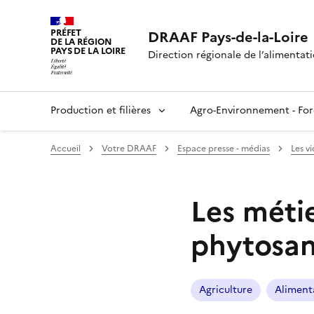
Panneau de gestion des cookies
PRÉFET
DRAAF Pays-de-la-Loire
DE LA RÉGION
PAYS DE LA LOIRE
Direction régionale de l’alimentatio
Production et filières
Agro-Environnement - For
Accueil
Votre DRAAF
Espace presse - médias
Les v
Les méti
phytosan
Agriculture
Aliment