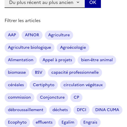
Filtrer les articles
AAP
AFNOR
Agriculture
Agriculture biologique
Agroécologie
Alimentation
Appel à projets
bien-être animal
biomasse
BSV
capacité professionnelle
céréales
Certiphyto
circulation végétaux
commission
Conjoncture
CP
débroussaillement
déchets
DFCI
DINA CUMA
Ecophyto
effluents
Egalim
Engrais