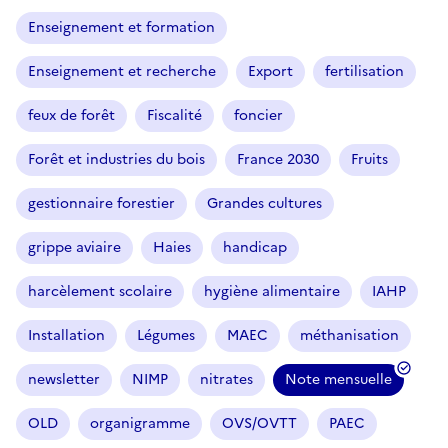
Enseignement et formation
Enseignement et recherche
Export
fertilisation
feux de forêt
Fiscalité
foncier
Forêt et industries du bois
France 2030
Fruits
gestionnaire forestier
Grandes cultures
grippe aviaire
Haies
handicap
harcèlement scolaire
hygiène alimentaire
IAHP
Installation
Légumes
MAEC
méthanisation
newsletter
NIMP
nitrates
Note mensuelle
OLD
organigramme
OVS/OVTT
PAEC