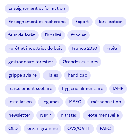
Enseignement et formation
Enseignement et recherche
Export
fertilisation
feux de forêt
Fiscalité
foncier
Forêt et industries du bois
France 2030
Fruits
gestionnaire forestier
Grandes cultures
grippe aviaire
Haies
handicap
harcèlement scolaire
hygiène alimentaire
IAHP
Installation
Légumes
MAEC
méthanisation
newsletter
NIMP
nitrates
Note mensuelle
OLD
organigramme
OVS/OVTT
PAEC