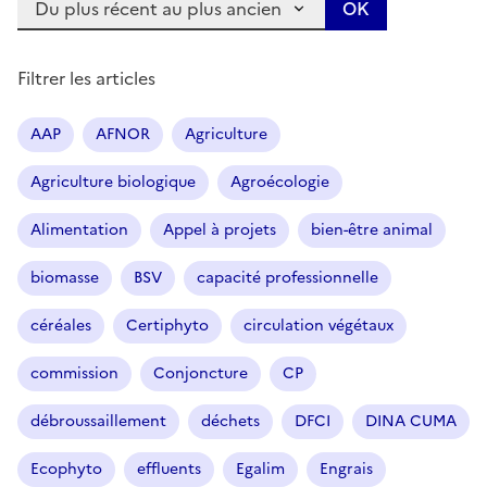
Filtrer les articles
AAP
AFNOR
Agriculture
Agriculture biologique
Agroécologie
Alimentation
Appel à projets
bien-être animal
biomasse
BSV
capacité professionnelle
céréales
Certiphyto
circulation végétaux
commission
Conjoncture
CP
débroussaillement
déchets
DFCI
DINA CUMA
Ecophyto
effluents
Egalim
Engrais