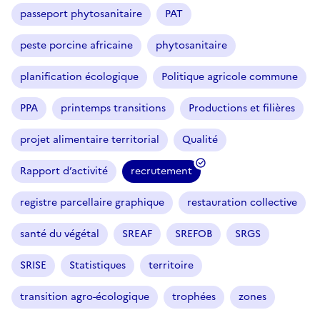
passeport phytosanitaire
PAT
peste porcine africaine
phytosanitaire
planification écologique
Politique agricole commune
PPA
printemps transitions
Productions et filières
projet alimentaire territorial
Qualité
Rapport d’activité
recrutement
registre parcellaire graphique
restauration collective
santé du végétal
SREAF
SREFOB
SRGS
SRISE
Statistiques
territoire
transition agro-écologique
trophées
zones