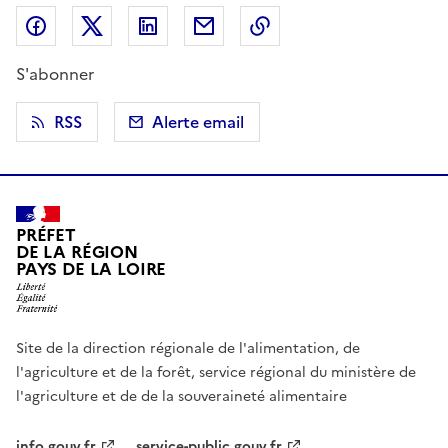
Partager sur Facebook
Partager sur X (anciennement Twitter)
Partager sur LinkedIn
Partager par email
Copier dans le presse
S'abonner
RSS
Alerte email
PRÉFET
DE LA RÉGION
PAYS DE LA LOIRE
Site de la direction régionale de l'alimentation, de
l'agriculture et de la forêt, service régional du ministère de
l'agriculture et de de la souveraineté alimentaire
info.gouv.fr
service-public.gouv.fr