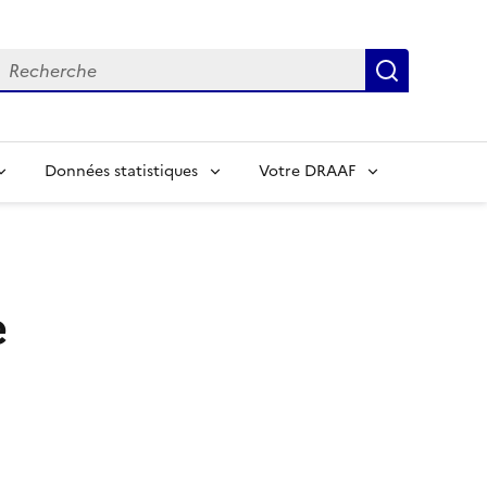
echerche
Recherch
Données statistiques
Votre DRAAF
e