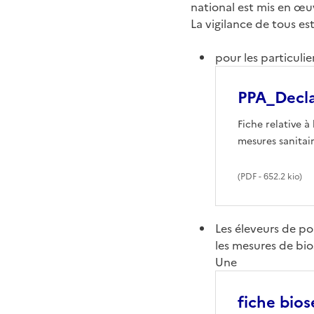
national est mis en œuv
La vigilance de tous es
pour les particulie
PPA_Decla
Fiche relative à
mesures sanitai
(
PDF
- 652.2 kio)
Les éleveurs de por
les mesures de bios
Une
fiche bios