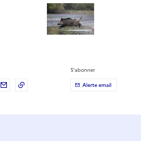
S'abonner
ebook
ur X (anciennement Twitter)
tager sur LinkedIn
Partager par email
Copier dans le presse-papier
Alerte email