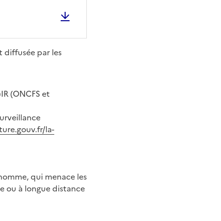
 diffusée par les
AGIR (ONCFS et
surveillance
ture.gouv.fr/la-
l’homme, qui menace les
he ou à longue distance