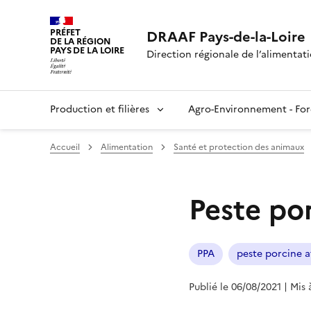
PRÉFET
DRAAF Pays-de-la-Loire
DE LA RÉGION
PAYS DE LA LOIRE
Direction régionale de l’alimentatio
Production et filières
Agro-Environnement - For
Accueil
Alimentation
Santé et protection des animaux
Peste por
PPA
peste porcine a
Publié le 06/08/2021
| Mis 