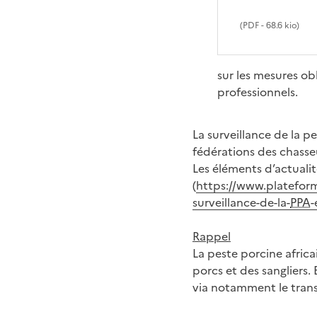
(
PDF
- 68.6 kio)
sur les mesures ob
professionnels.
La surveillance de la 
fédérations des chasseu
Les éléments d’actualit
(
https://www.plateform
surveillance-de-la-
PPA
-
Rappel
La peste porcine afric
porcs et des sangliers
via notamment le tran