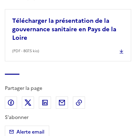
Télécharger la présentation de la
gouvernance sanitaire en Pays de la
Loire
(
PDF
- 807.5 kio)
Partager la page
Partager sur Facebook
Partager sur X (anciennement Twitter)
Partager sur LinkedIn
Partager par email
Copier dans le presse
S'abonner
Alerte email