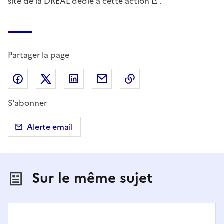
site de la DREAL dédié à cette action
.
Partager la page
Partager sur Facebook
Partager sur X (anciennement Twitter)
Partager sur LinkedIn
Partager par email
Copier dans le presse
S'abonner
Alerte email
Sur le même sujet