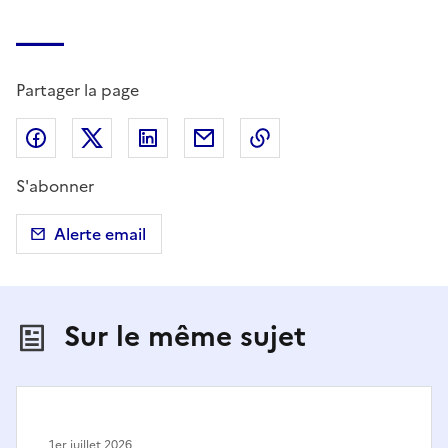
Partager la page
Partager sur Facebook
Partager sur X (anciennement Twitter)
Partager sur LinkedIn
Partager par email
Copier dans le presse
S'abonner
Alerte email
Sur le même sujet
1er juillet 2026