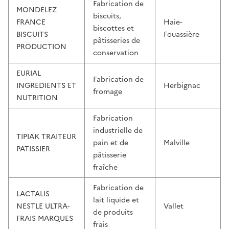
Fabrication de
MONDELEZ
biscuits,
FRANCE
Haie-
biscottes et
BISCUITS
Fouassière
pâtisseries de
PRODUCTION
conservation
EURIAL
Fabrication de
INGREDIENTS ET
Herbignac
fromage
NUTRITION
Fabrication
industrielle de
TIPIAK TRAITEUR
pain et de
Malville
PATISSIER
pâtisserie
fraîche
Fabrication de
LACTALIS
lait liquide et
NESTLE ULTRA-
Vallet
de produits
FRAIS MARQUES
frais