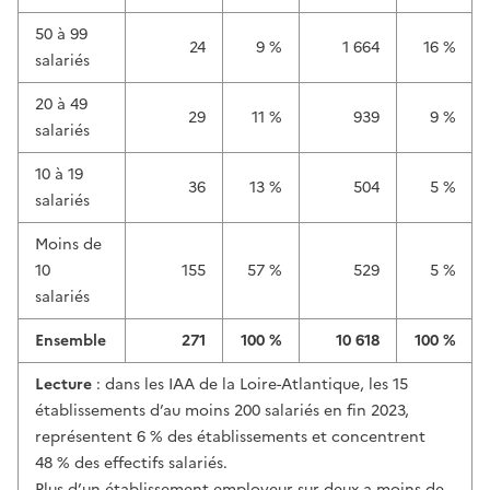
50 à 99
24
9 %
1 664
16 %
salariés
20 à 49
29
11 %
939
9 %
salariés
10 à 19
36
13 %
504
5 %
salariés
Moins de
10
155
57 %
529
5 %
salariés
Ensemble
271
100 %
10 618
100 %
Lecture
: dans les IAA de la Loire-Atlantique, les 15
établissements d’au moins 200 salariés en fin 2023,
représentent 6 % des établissements et concentrent
48 % des effectifs salariés.
Plus d’un établissement employeur sur deux a moins de