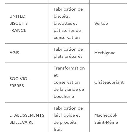
Fabrication de
UNITED
biscuits,
BISCUITS
biscottes et
Vertou
FRANCE
pâtisseries de
conservation
Fabrication de
AGIS
Herbignac
plats préparés
Transformation
et
SOC VIOL
conservation
Châteaubriant
FRERES
de la viande de
boucherie
Fabrication de
ETABLISSEMENTS
lait liquide et
Machecoul-
BEILLEVAIRE
de produits
Saint-Même
frais