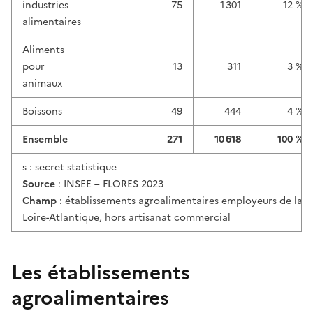
industries
75
1 301
12 %
alimentaires
Aliments
pour
13
311
3 %
animaux
Boissons
49
444
4 %
Ensemble
271
10 618
100 %
s : secret statistique
Source
: INSEE – FLORES 2023
Champ
: établissements agroalimentaires employeurs de la
Loire-Atlantique, hors artisanat commercial
Les établissements
agroalimentaires