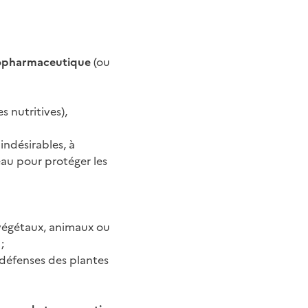
opharmaceutique
(ou
s nutritives),
 indésirables, à
eau pour protéger les
 végétaux, animaux ou
;
e défenses des plantes