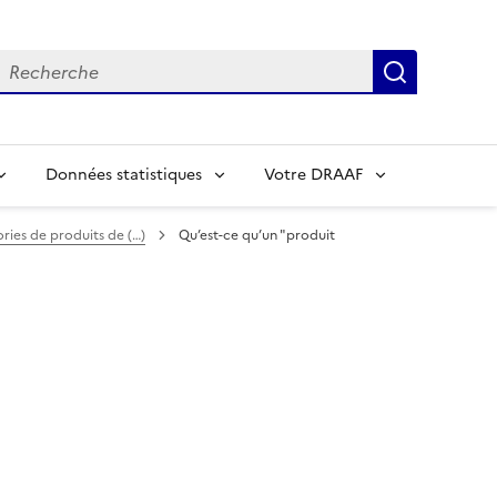
echerche
Recherch
Données statistiques
Votre DRAAF
ories de produits de (…)
Qu’est-ce qu’un "produit