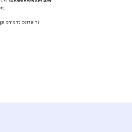
eurs
substances actives
it.
également certains