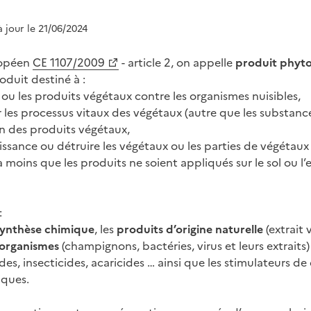
à jour le 21/06/2024
ropéen
CE 1107/2009
- article 2, on appelle
produit phyt
oduit destiné à :
 ou les produits végétaux contre les organismes nuisibles,
r les processus vitaux des végétaux (autre que les substance
on des produits végétaux,
roissance ou détruire les végétaux ou les parties de végétaux
à moins que les produits ne soient appliqués sur le sol ou l’
:
 synthèse chimique
, les
produits d’origine naturelle
(extrait
organismes
(champignons, bactéries, virus et leurs extraits) 
ides, insecticides, acaricides … ainsi que les stimulateurs d
iques.