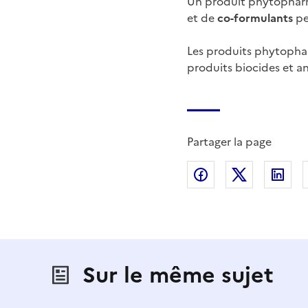
Un produit phytopharm
et de
co-formulants
pe
Les produits phytoph
produits biocides et an
Partager la page
Partager sur Fac
Partager s
Par
Sur le même sujet