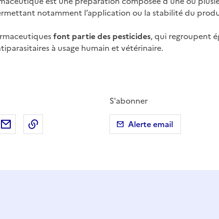
aceutique est une préparation composée d’une ou plusi
rmettant notamment l’application ou la stabilité du produ
armaceutiques
font partie des pesticides
, qui regroupent 
tiparasitaires à usage humain et vétérinaire.
S'abonner
ebook
ur X (anciennement Twitter)
tager sur LinkedIn
Partager par email
Copier dans le presse-papier
Alerte email