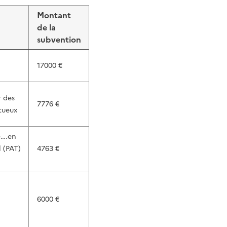
Montant
de la
subvention
17000 €
r des
7776 €
rtueux
e….en
l (PAT)
4763 €
6000 €