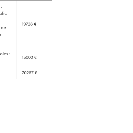
 :
blic
19728 €
 de
n
oles :
15000 €
70267 €