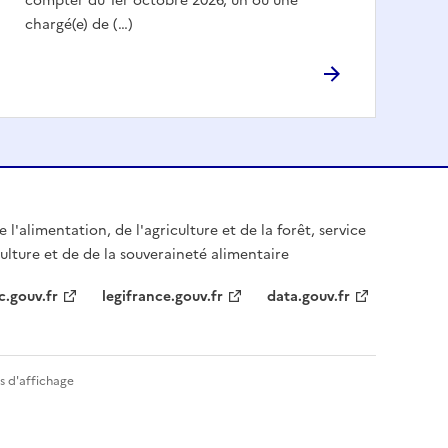
compter du 1er octobre 2026, un ou une
chargé(e) de (…)
 l'alimentation, de l'agriculture et de la forêt, service
culture et de de la souveraineté alimentaire
c.gouv.fr
legifrance.gouv.fr
data.gouv.fr
s d'affichage