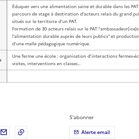
Éduquer vers une alimentation saine et durable dans les PAT
parcours de stage à destination d’acteurs relais du grand pu
situés sur le territoire d’un PAT.
Formation de 30 acteurs relais sur le PAT "ambassadeur(ice)s
l’alimentation durable auprès de leurs publics" et productio
d’une malle pédagogique numérique.
Une ferme une école : organisation d’interactions fermes-éc
s
visites, interventions en classes…
S'abonner
ebook
ur X (anciennement Twitter)
tager sur LinkedIn
Partager par email
Copier dans le presse-papier
Alerte email