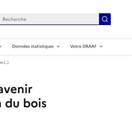
echerche
Recherch
Données statistiques
Votre DRAAF
es (…)
avenir
n du bois