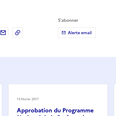
S'abonner
ebook
ur X (anciennement Twitter)
tager sur LinkedIn
Partager par email
Copier dans le presse-papier
Alerte email
13 février 2017
Approbation du Programme