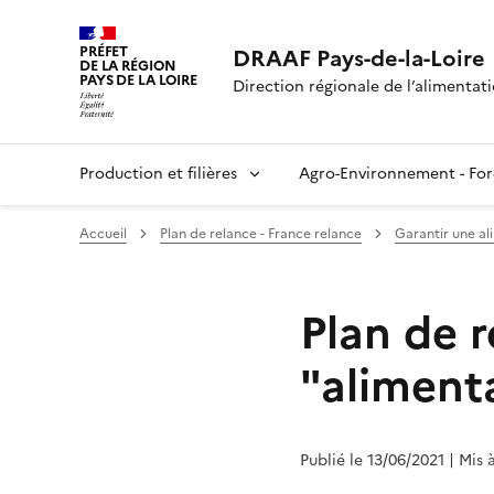
PRÉFET
DRAAF Pays-de-la-Loire
DE LA RÉGION
PAYS DE LA LOIRE
Direction régionale de l’alimentatio
Production et filières
Agro-Environnement - For
Accueil
Plan de relance - France relance
Garantir une ali
Plan de r
"alimenta
Publié le 13/06/2021
| Mis 