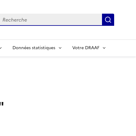
echerche
Recherch
Données statistiques
Votre DRAAF
s
"