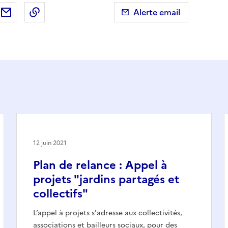
ebook
ur X (anciennement Twitter)
tager sur LinkedIn
Partager par email
Copier dans le presse-papier
Alerte email
12 juin 2021
Plan de relance : Appel à
projets "jardins partagés et
collectifs"
L’appel à projets s'adresse aux collectivités,
associations et bailleurs sociaux, pour des