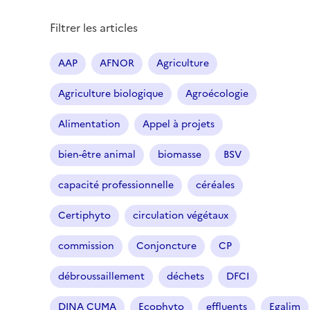
Filtrer les articles
AAP
AFNOR
Agriculture
Agriculture biologique
Agroécologie
Alimentation
Appel à projets
bien-être animal
biomasse
BSV
capacité professionnelle
céréales
Certiphyto
circulation végétaux
commission
Conjoncture
CP
débroussaillement
déchets
DFCI
DINA CUMA
Ecophyto
effluents
Egalim