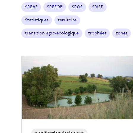
SREAF
SREFOB
SRGS
SRISE
Statistiques
territoire
transition agro-écologique
trophées
zones