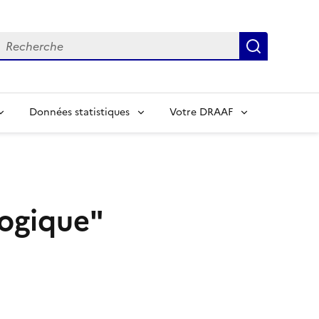
echerche
Recherch
Données statistiques
Votre DRAAF
logique"