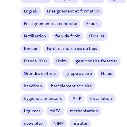
Engrais
Enseignement et formation
Enseignement et recherche
Export
fertilisation
feux de forêt
Fiscalité
foncier
Forêt et industries du bois
France 2030
Fruits
gestionnaire forestier
Grandes cultures
grippe aviaire
Haies
handicap
harcèlement scolaire
hygiène alimentaire
IAHP
Installation
Légumes
MAEC
méthanisation
newsletter
NIMP
nitrates