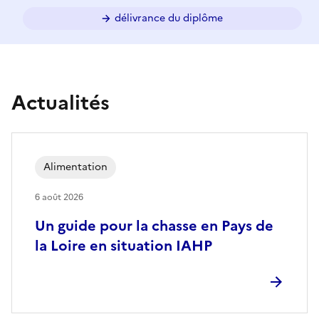
délivrance du diplôme
D
R
Actualités
A
A
F
Alimentation
P
6 août 2026
a
Un guide pour la chasse en Pays de
la Loire en situation IAHP
y
s
-