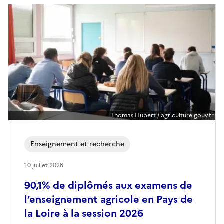
d
e
-
l
a
-
Thomas Hubert / agriculture.gouv.fr
L
Enseignement et recherche
o
10 juillet 2026
i
90,1% de diplômés aux examens de
r
l’enseignement agricole en Pays de
e
la Loire à la session 2026