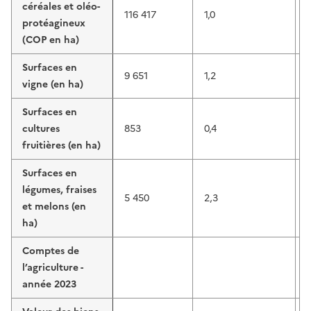
céréales et oléo-
116 417
1,0
protéagineux
(COP en ha)
Surfaces en
9 651
1,2
vigne (en ha)
Surfaces en
cultures
853
0,4
fruitières (en ha)
Surfaces en
légumes, fraises
5 450
2,3
et melons (en
ha)
Comptes de
l’agriculture -
année 2023