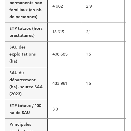
permanents non
4 982
2,9
familiaux (en nb
de personnes)
ETP totaux (hors
13 615
2,1
prestataires)
SAU des
exploitations
408 685
1,5
(ha)
SAU du
département
433 961
1,5
(ha) - source SAA
(2023)
ETP totaux / 100
3,3
ha de SAU
Principales