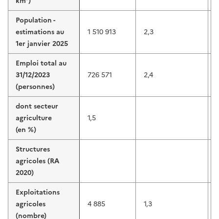
km²)
Population -
estimations au
1 510 913
2,3
1er janvier 2025
Emploi total au
31/12/2023
726 571
2,4
(personnes)
dont secteur
agriculture
1,5
1
(en %)
Structures
agricoles (RA
2020)
Exploitations
agricoles
4 885
1,3
(nombre)