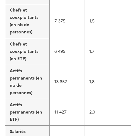
Chefs et
coexploitants
7 375
1,5
(en nb de
personnes)
Chefs et
coexploitants
6 495
1,7
(en ETP)
Actifs
permanents (en
13 357
1,8
1
nb de
personnes)
Actifs
permanents (en
11 427
2,0
ETP)
Salariés