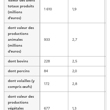
Valeur des biens
totaux produits
1 610
1,9
(millions
d’euros)
dont valeur des
productions
animales
933
2,7
(millions
d’euros)
dont bovins
228
2,5
dont porcins
84
2,0
dont volailles (y
172
2,8
compris œufs)
dont valeur des
productions
végétales
677
1,3