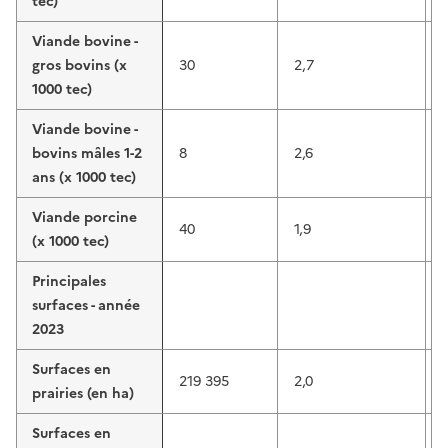
tec)
Viande bovine -
gros bovins (x
30
2,7
1
1000 tec)
Viande bovine -
bovins mâles 1-2
8
2,6
ans (x 1000 tec)
Viande porcine
40
1,9
(x 1000 tec)
Principales
surfaces - année
2023
Surfaces en
219 395
2,0
prairies (en ha)
Surfaces en