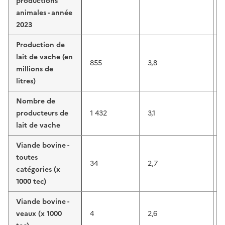
productions
animales - année
2023
Production de
lait de vache (en
855
3,8
millions de
litres)
Nombre de
producteurs de
1 432
3,1
lait de vache
Viande bovine -
toutes
34
2,7
catégories (x
1000 tec)
Viande bovine -
veaux (x 1000
4
2,6