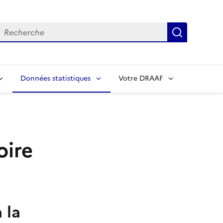
echerche
Recherch
Données statistiques
Votre DRAAF
oire
 la