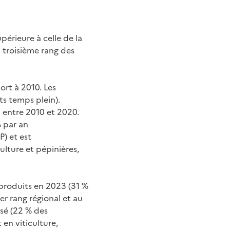
érieure à celle de la
u troisième rang des
ort à 2010. Les
ts temps plein).
n entre 2010 et 2020.
% par an
P) et est
ulture et pépinières,
 produits en 2023 (31 %
er rang régional et au
isé (22 % des
en viticulture,