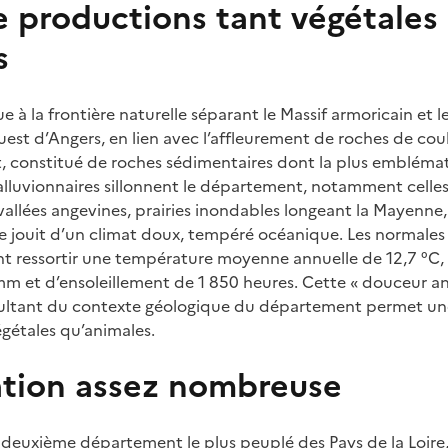
e productions tant végétales
s
ue à la frontière naturelle séparant le Massif armoricain et l
’ouest d’Angers, en lien avec l’affleurement de roches de co
st, constitué de roches sédimentaires dont la plus emblémat
alluvionnaires sillonnent le département, notamment celles 
vallées angevines, prairies inondables longeant la Mayenne, l
re jouit d’un climat doux, tempéré océanique. Les normales 
ont ressortir une température moyenne annuelle de 12,7 °C
mm et d’ensoleillement de 1 850 heures. Cette « douceur a
résultant du contexte géologique du département permet une
gétales qu’animales.
tion assez nombreuse
le deuxième département le plus peuplé des Pays de la Loire