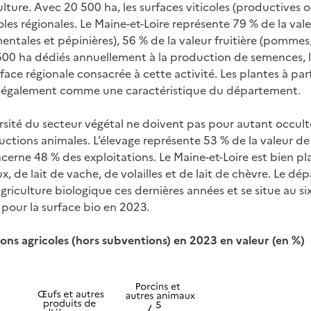
ulture. Avec 20 500 ha, les surfaces viticoles (productives
oles régionales. Le Maine-et-Loire représente 79 % de la vale
mentales et pépinières), 56 % de la valeur fruitière (pommes,
1 500 ha dédiés annuellement à la production de semences,
rface régionale consacrée à cette activité. Les plantes à p
t également comme une caractéristique du département.
rsité du secteur végétal ne doivent pas pour autant occulte
tions animales. L’élevage représente 53 % de la valeur de 
erne 48 % des exploitations. Le Maine-et-Loire est bien pl
x, de lait de vache, de volailles et de lait de chèvre. Le 
agriculture biologique ces dernières années et se situe au s
pour la surface bio en 2023.
ons agricoles (hors subventions) en 2023 en valeur (en %)