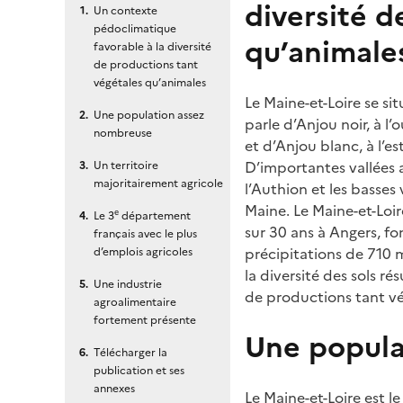
diversité d
Un contexte
pédoclimatique
qu’animale
favorable à la diversité
de productions tant
végétales qu’animales
Le Maine-et-Loire se sit
Une population assez
parle d’Anjou noir, à l
nombreuse
et d’Anjou blanc, à l’e
D’importantes vallées 
Un territoire
majoritairement agricole
l’Authion et les basses 
Maine. Le Maine-et-Loi
e
Le 3
département
sur 30 ans à Angers, f
français avec le plus
précipitations de 710 
d’emplois agricoles
la diversité des sols 
Une industrie
de productions tant vé
agroalimentaire
fortement présente
Une popula
Télécharger la
publication et ses
annexes
Le Maine-et-Loire est 